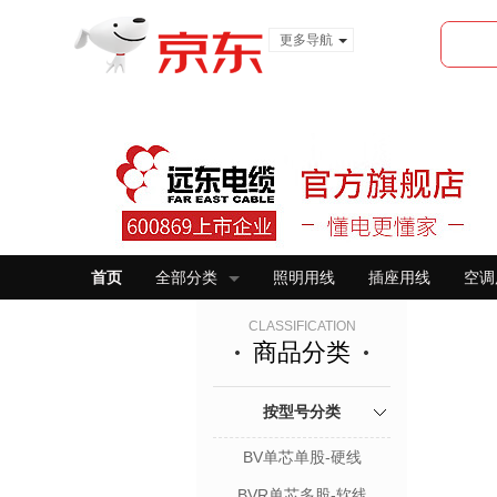
更多导航
服装城
食品
金融
首页
全部分类
照明用线
插座用线
空调
CLASSIFICATION
商品分类
按型号分类
BV单芯单股-硬线
BVR单芯多股-软线