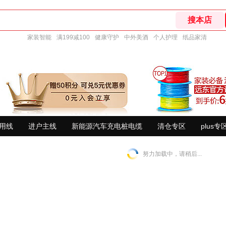
家装智能
满199减100
健康守护
中外美酒
个人护理
纸品家清
用线
进户主线
新能源汽车充电桩电缆
清仓专区
plus专
努力加载中，请稍后...